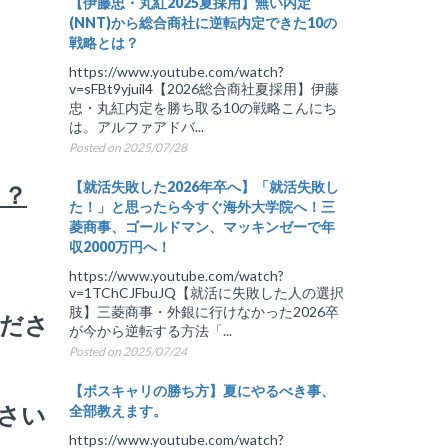
【伊藤忠・丸紅2025夏採用】無い内定
(NNT)から総合商社に逆転内定できた10の
戦略とは？
https://www.youtube.com/watch?
v=sFBt9yjuil4【2026総合商社夏採用】伊藤
忠・丸紅内定を勝ち取る10の戦略こんにち
は。アルファアドバ...
Posted on 2025/07/28
【就活失敗した2026年卒へ】「就活失敗し
？？
た！」と思ったら今すぐ海外大学院へ！三
菱商事、ゴールドマン、マッキンゼーで年
収2000万円へ！
https://www.youtube.com/watch?
v=1TChCJFbuJQ【就活に失敗した人の選択
肢】三菱商事・外銀に行けなかった2026卒
ださ
が今から逆転する方法「...
Posted on 2025/07/24
【ボスキャリの勝ち方】夏にやるべき事、
さい
全部教えます。
https://www.youtube.com/watch?