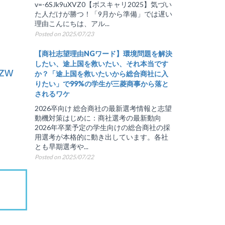
v=-6SJk9uXVZ0【ボスキャリ2025】気づい
た人だけが勝つ！「9月から準備」では遅い
理由こんにちは、アル...
Posted on 2025/07/23
【商社志望理由NGワード】環境問題を解決
したい、途上国を救いたい、それ本当です
Fzw
か？「途上国を救いたいから総合商社に入
りたい」で99%の学生が三菱商事から落と
されるワケ
2026卒向け 総合商社の最新選考情報と志望
動機対策はじめに：商社選考の最新動向
2026年卒業予定の学生向けの総合商社の採
用選考が本格的に動き出しています。各社
とも早期選考や...
Posted on 2025/07/22