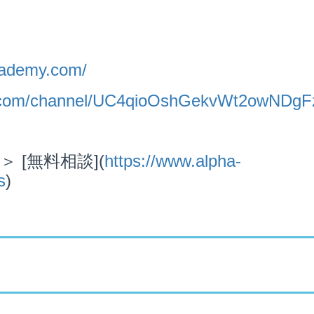
cademy.com/
e.com/channel/UC4qioOshGekvWt2owNDg
[無料相談](
https://www.alpha-
s
)