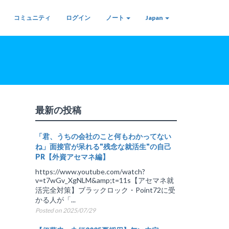
コミュニティ
ログイン
ノート
Japan
最新の投稿
「君、うちの会社のこと何もわかってない
ね」面接官が呆れる"残念な就活生"の自己
PR【外資アセマネ編】
https://www.youtube.com/watch?
v=t7wGv_XgNLM&amp;t=11s【アセマネ就
活完全対策】ブラックロック・Point72に受
かる人が「...
Posted on 2025/07/29