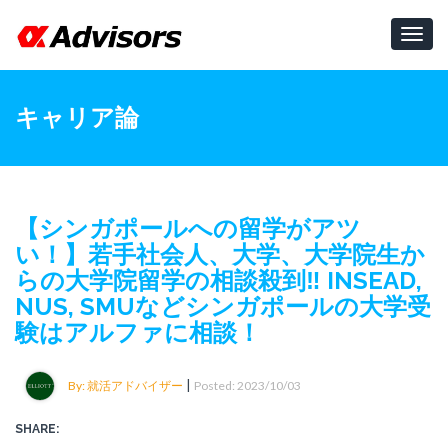
Toggl
navig
キャリア論
【シンガポールへの留学がアツ
い！】若手社会人、大学、大学院生か
らの大学院留学の相談殺到‼️ INSEAD,
NUS, SMUなどシンガポールの大学受
験はアルファに相談！
|
By: 就活アドバイザー
Posted: 2023/10/03
SHARE: