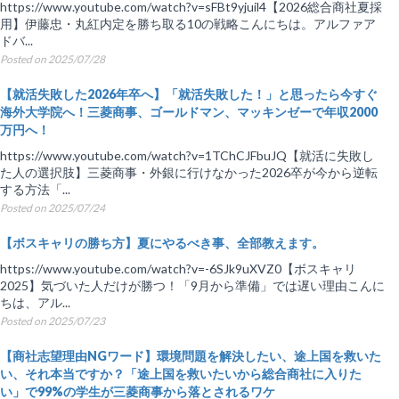
https://www.youtube.com/watch?v=sFBt9yjuil4【2026総合商社夏採
用】伊藤忠・丸紅内定を勝ち取る10の戦略こんにちは。アルファア
ドバ...
Posted on 2025/07/28
【就活失敗した2026年卒へ】「就活失敗した！」と思ったら今すぐ
海外大学院へ！三菱商事、ゴールドマン、マッキンゼーで年収2000
万円へ！
https://www.youtube.com/watch?v=1TChCJFbuJQ【就活に失敗し
た人の選択肢】三菱商事・外銀に行けなかった2026卒が今から逆転
する方法「...
Posted on 2025/07/24
【ボスキャリの勝ち方】夏にやるべき事、全部教えます。
https://www.youtube.com/watch?v=-6SJk9uXVZ0【ボスキャリ
2025】気づいた人だけが勝つ！「9月から準備」では遅い理由こんに
ちは、アル...
Posted on 2025/07/23
【商社志望理由NGワード】環境問題を解決したい、途上国を救いた
い、それ本当ですか？「途上国を救いたいから総合商社に入りた
い」で99%の学生が三菱商事から落とされるワケ