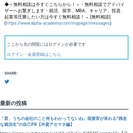
◆＜無料相談は今すぐこちらから！＞・無料相談でアドバイ
ザーへお繋ぎします・就活、留学、MBA、キャリア、投資、
起業等圧勝したい方は今すぐ無料相談！→ [無料相談]
(
https://www.alpha-academy.com/mypage/messages
)
ここから先の閲覧にはログインが必要です
ログイン・会員登録はこちら
SHARE:
最新の投稿
「君、うちの会社のこと何もわかってないね」面接官が呆れる"残念
な就活生"の自己PR【外資アセマネ編】
https://www.youtube.com/watch?v=t7wGv_XgNLM&amp;t=11s【ア