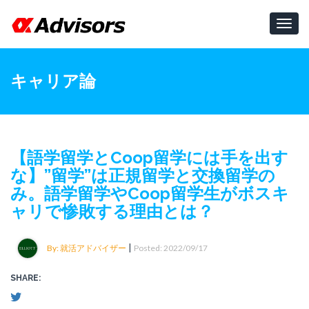
Toggl
navig
キャリア論
【語学留学とCoop留学には手を出す
な】”留学”は正規留学と交換留学の
み。語学留学やCoop留学生がボスキ
ャリで惨敗する理由とは？
|
By: 就活アドバイザー
Posted: 2022/09/17
SHARE: