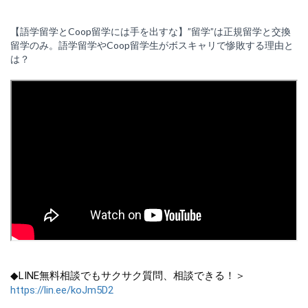
【語学留学とCoop留学には手を出すな】”留学”は正規留学と交換
留学のみ。語学留学やCoop留学生がボスキャリで惨敗する理由と
は？
◆LINE無料相談でもサクサク質問、相談できる！＞
https://lin.ee/koJm5D2