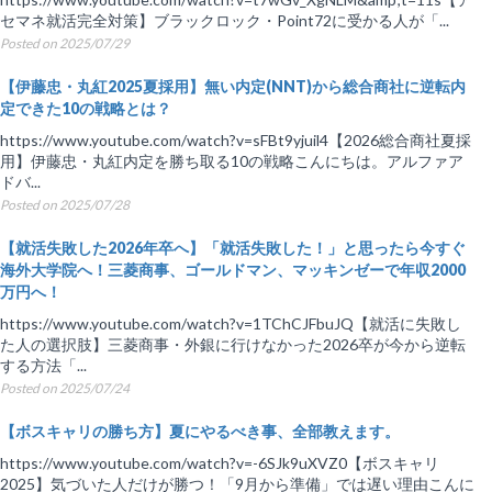
セマネ就活完全対策】ブラックロック・Point72に受かる人が「...
Posted on 2025/07/29
【伊藤忠・丸紅2025夏採用】無い内定(NNT)から総合商社に逆転内
定できた10の戦略とは？
https://www.youtube.com/watch?v=sFBt9yjuil4【2026総合商社夏採
用】伊藤忠・丸紅内定を勝ち取る10の戦略こんにちは。アルファア
ドバ...
Posted on 2025/07/28
【就活失敗した2026年卒へ】「就活失敗した！」と思ったら今すぐ
海外大学院へ！三菱商事、ゴールドマン、マッキンゼーで年収2000
万円へ！
https://www.youtube.com/watch?v=1TChCJFbuJQ【就活に失敗し
た人の選択肢】三菱商事・外銀に行けなかった2026卒が今から逆転
する方法「...
Posted on 2025/07/24
【ボスキャリの勝ち方】夏にやるべき事、全部教えます。
https://www.youtube.com/watch?v=-6SJk9uXVZ0【ボスキャリ
2025】気づいた人だけが勝つ！「9月から準備」では遅い理由こんに