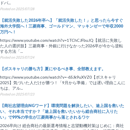
ドバ...
Posted on 2025/07/28
【就活失敗した2026年卒へ】「就活失敗した！」と思ったら今すぐ
海外大学院へ！三菱商事、ゴールドマン、マッキンゼーで年収2000
万円へ！
https://www.youtube.com/watch?v=1TChCJFbuJQ【就活に失敗し
た人の選択肢】三菱商事・外銀に行けなかった2026卒が今から逆転
する方法「...
Posted on 2025/07/24
【ボスキャリの勝ち方】夏にやるべき事、全部教えます。
https://www.youtube.com/watch?v=-6SJk9uXVZ0【ボスキャリ
2025】気づいた人だけが勝つ！「9月から準備」では遅い理由こんに
ちは、アル...
Posted on 2025/07/23
【商社志望理由NGワード】環境問題を解決したい、途上国を救いた
い、それ本当ですか？「途上国を救いたいから総合商社に入りた
い」で99%の学生が三菱商事から落とされるワケ
2026卒向け 総合商社の最新選考情報と志望動機対策はじめに：商社