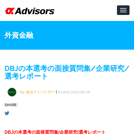
Toggl
navig
外資金融
DBJの本選考の面接質問集/企業研究/
選考レポート
|
By: 就活アドバイザー
Posted: 2022/06/18
SHARE:
DBJの本選考の面接質問集/企業研究/選考レポート