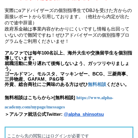
実際にαアドバイザーズの個別指導生でDBJを受けた方からの
面接レポートから引用しております。（他社から内定が出た
ので途中辞退）
政府系金融は事業内容がわかりにくいですし情報も出回って
いないので難関ですね！ぜひアドバイザーズの個別指導プロ
グラムをご利用くださいませ！
アルファでは毎年100名以上、海外大生や交換留学生を個別指
導しています。
就職活動に乗り遅れて後悔しないよう、ガッツリやりましょ
う。
ゴールドマン、モルスタ、マッキンゼー、BCG、三菱商事、
三井物産、GAFAM、P&G等
外資、総合商社にご興味のある方はぜひ
無料相談
ください。
https://www.alpha-
無料相談はこちらから>[無料相談]
academy.com/mypage/messages
＞アルファ就活公式Twitter:
@alpha_shinsotsu
ここから先の閲覧にはログインが必要です