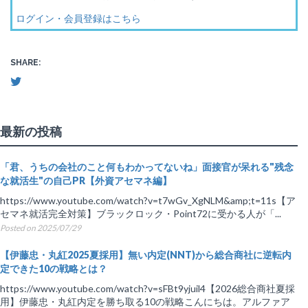
ログイン・会員登録はこちら
SHARE:
最新の投稿
「君、うちの会社のこと何もわかってないね」面接官が呆れる"残念
な就活生"の自己PR【外資アセマネ編】
https://www.youtube.com/watch?v=t7wGv_XgNLM&amp;t=11s【ア
セマネ就活完全対策】ブラックロック・Point72に受かる人が「...
Posted on 2025/07/29
【伊藤忠・丸紅2025夏採用】無い内定(NNT)から総合商社に逆転内
定できた10の戦略とは？
https://www.youtube.com/watch?v=sFBt9yjuil4【2026総合商社夏採
用】伊藤忠・丸紅内定を勝ち取る10の戦略こんにちは。アルファア