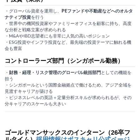
・グローバル資産を運用し、
PEファンドや不動産などへのオルタ
ナティブ投資
を行う
・世界中の機関投資家やファミリーオフィスを顧客に持ち、高度
な分析と戦略立案が求められる
・M&AやIBD志望者にも非常に人気の高いポジション
・ESG投資やインフラ投資など、最先端の投資テーマに触れる機
会も豊富
コントローラーズ部門（シンガポール勤務）
・
財務・経理・リスク管理のグローバル統括部門
としての機能を
担う
・シンガポールという国際金融拠点で働けるため、アジア全域を
見渡すキャリアが築ける
・ビジネスレベルの英語＋定量分析スキルが求められるが、その
分キャリアのスケールも大きい
ゴールドマンサックスのインターン（26卒フ
ルタイム）
採用情報はボスキャリ公式ページ