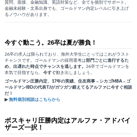
質問、面接、金融知識、英語対策など、全てを個別でサポート。
金融未経験・文系出身でも、ゴールドマン内定レベルに引き上げ
るノウハウがあります。
今すぐ動こう。26卒は夏が勝負！
26卒の求人は限られており、海外大学生にとってはこれがラスト
チャンスです。ゴールドマンの採用選考は
部門ごとに進行するた
め、出遅れた時点でチャンスを逃します。
26卒でゴールドマンを
本気で目指すなら、
今すぐ
動き出しましょう。
ゴールドマン圧勝内定、17年の実績、住友商事→シカゴMBA→ゴ
ールドマンIBDの代表TJがガツガツ鍛えてるアルファに今すぐ相談
だ！
▶
無料個別相談はこちらから
ボスキャリ圧勝内定はアルファ・アドバイ
ザーズ一択！