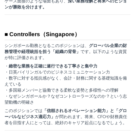
ケース面接のような場面もあり、
深い業務理解と将来へのビジョ
ンが勝敗を分けます。
■ Controllers（Singapore）
シンガポール勤務となるこのポジションは、
グローバル企業の財
務管理や経理統括を担う「組織の背骨」
です。以下のような資質
が特に評価されます。
・
緻密な業務を正確に遂行できる丁寧さと集中力
・日英バイリンガルでのビジネスコミュニケーション力
・数字に対する抵抗感がなく、会計・財務に関する基礎知識を備
えている
・多国籍メンバーと協働できる柔軟な姿勢と多様性への理解
・なぜシンガポールか？なぜコントローラーズなのか？という志
望動機の明確さ
このポジションでは
「信頼されるオペレーション能力」と「グロ
ーバルなビジネス適応力」
が問われます。将来、CFOや財務責任
者を目指す人にとっては、絶好のキャリア起点になるでしょう。