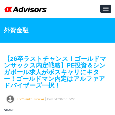
Toggl
navig
外資金融
【26卒ラストチャンス！ゴールドマ
ンサックス内定戦略】PE投資＆シン
ガポール求人がボスキャリにキタ
ー！ゴールドマン内定はアルファア
ドバイザーズ一択！
|
By: Yusuke Kuroiwa
Posted: 2025/07/22
SHARE: