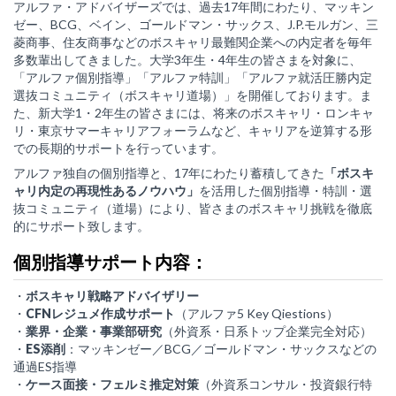
アルファ・アドバイザーズでは、過去17年間にわたり、マッキン
ゼー、BCG、ベイン、ゴールドマン・サックス、J.P.モルガン、三
菱商事、住友商事などのボスキャリ最難関企業への内定者を毎年
多数輩出してきました。大学3年生・4年生の皆さまを対象に、
「アルファ個別指導」「アルファ特訓」「アルファ就活圧勝内定
選抜コミュニティ（ボスキャリ道場）」を開催しております。ま
た、新大学1・2年生の皆さまには、将来のボスキャリ・ロンキャ
リ・東京サマーキャリアフォーラムなど、キャリアを逆算する形
での長期的サポートを行っています。
アルファ独自の個別指導と、17年にわたり蓄積してきた
「ボスキ
ャリ内定の再現性あるノウハウ」
を活用した個別指導・特訓・選
抜コミュニティ（道場）により、皆さまのボスキャリ挑戦を徹底
的にサポート致します。
個別指導サポート内容：
・
ボスキャリ戦略アドバイザリー
・
CFNレジュメ作成サポート
（アルファ5 Key Qiestions）
・
業界・企業・事業部研究
（外資系・日系トップ企業完全対応）
・
ES添削
：マッキンゼー／BCG／ゴールドマン・サックスなどの
通過ES指導
・
ケース面接・フェルミ推定対策
（外資系コンサル・投資銀行特