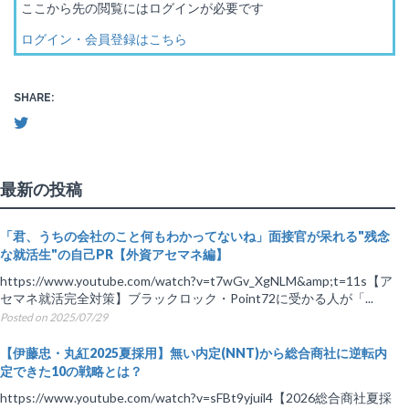
ここから先の閲覧にはログインが必要です
ログイン・会員登録はこちら
SHARE:
最新の投稿
「君、うちの会社のこと何もわかってないね」面接官が呆れる"残念
な就活生"の自己PR【外資アセマネ編】
https://www.youtube.com/watch?v=t7wGv_XgNLM&amp;t=11s【ア
セマネ就活完全対策】ブラックロック・Point72に受かる人が「...
Posted on 2025/07/29
【伊藤忠・丸紅2025夏採用】無い内定(NNT)から総合商社に逆転内
定できた10の戦略とは？
https://www.youtube.com/watch?v=sFBt9yjuil4【2026総合商社夏採