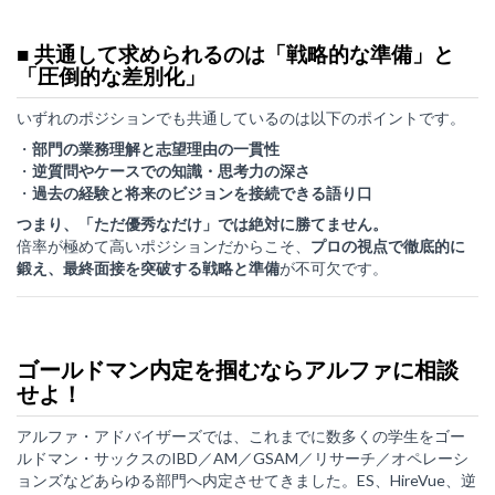
■ 共通して求められるのは「戦略的な準備」と
「圧倒的な差別化」
いずれのポジションでも共通しているのは以下のポイントです。
・
部門の業務理解と志望理由の一貫性
・
逆質問やケースでの知識・思考力の深さ
・
過去の経験と将来のビジョンを接続できる語り口
つまり、「ただ優秀なだけ」では絶対に勝てません。
倍率が極めて高いポジションだからこそ、
プロの視点で徹底的に
鍛え、最終面接を突破する戦略と準備
が不可欠です。
ゴールドマン内定を掴むならアルファに相談
せよ！
アルファ・アドバイザーズでは、これまでに数多くの学生をゴー
ルドマン・サックスのIBD／AM／GSAM／リサーチ／オペレーシ
ョンズなどあらゆる部門へ内定させてきました。ES、HireVue、逆