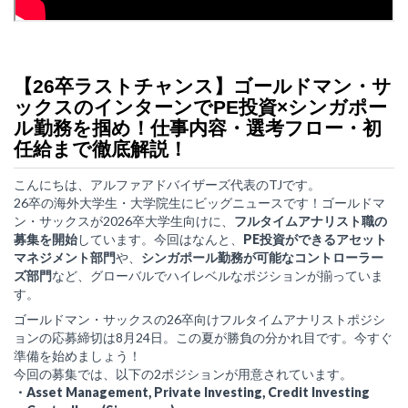
【26卒ラストチャンス】ゴールドマン・サ
ックスのインターンでPE投資×シンガポー
ル勤務を掴め！仕事内容・選考フロー・初
任給まで徹底解説！
こんにちは、アルファアドバイザーズ代表のTJです。
26卒の海外大学生・大学院生にビッグニュースです！ゴールドマ
ン・サックスが2026卒大学生向けに、
フルタイムアナリスト職の
募集を開始
しています。今回はなんと、
PE投資ができるアセット
マネジメント部門
や、
シンガポール勤務が可能なコントローラー
ズ部門
など、グローバルでハイレベルなポジションが揃っていま
す。
ゴールドマン・サックスの26卒向けフルタイムアナリストポジシ
ョンの応募締切は8月24日。この夏が勝負の分かれ目です。今すぐ
準備を始めましょう！
今回の募集では、以下の2ポジションが用意されています。
・Asset Management, Private Investing, Credit Investing