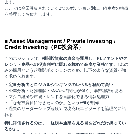
ます。
ここでは今回募集されている2つのポジション別に、内定者の特徴
を整理してお伝えします。
■ Asset Management / Private Investing /
Credit Investing（PE投資系）
このポジションは、
機関投資家の資金を運用し、PEファンドやク
レジット商品への投資判断に関わる極めて高度な業務
です。1名の
みの採用という超難関ポジションのため、以下のような資質が強
く求められます。
・
定量分析力とロジカルシンキングのレベルが極めて高い
・企業分析・財務理解・M&Aへの関心が強く、学習経験がある
・マクロ経済や市場トレンドを言語化できる情報処理力
・「なぜ投資側に行きたいのか」というWillが明確
・過去のリーダーシップ経験や逆境克服エピソードを論理的に語
れる
特に評価されるのは、「経済や企業を見る目をどれだけ持ってい
るか」。