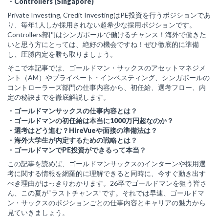
・Controllers (Singapore)
Private Investing, Credit InvestingはPE投資を行うポジションであ
り、毎年1人しか採用されない超希少な採用ポジションです。
Controllers部門はシンガポールで働けるチャンス！海外で働きた
いと思う方にとっては、絶好の機会ですね！ぜひ徹底的に準備
し、圧勝内定を勝ち取りましょう。
そこで本記事では、ゴールドマン・サックスのアセットマネジメ
ント（AM）やプライベート・インベスティング、シンガポールの
コントローラーズ部門の仕事内容から、初任給、選考フロー、内
定の秘訣までを徹底解説します。
・ゴールドマンサックスの仕事内容とは？
・ゴールドマンの初任給は本当に1000万円超なのか？
・選考はどう進む？HireVueや面接の準備法は？
・海外大学生が内定するための戦略とは？
・ゴールドマンでPE投資ができるって本当？
この記事を読めば、ゴールドマンサックスのインターンや採用選
考に関する情報を網羅的に理解できると同時に、今すぐ動き出す
べき理由がはっきりわかります。26卒でゴールドマンを狙う皆さ
ん、この夏が“ラストチャンス”です。それでは早速、ゴールドマ
ン・サックスのポジションごとの仕事内容とキャリアの魅力から
見ていきましょう。