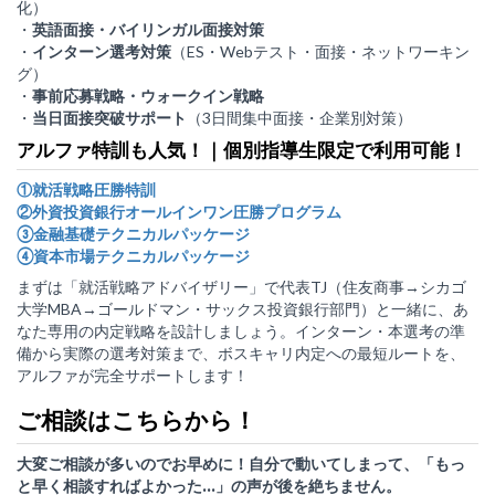
化）
・
英語面接・バイリンガル面接対策
・
インターン選考対策
（ES・Webテスト・面接・ネットワーキン
グ）
・
事前応募戦略・ウォークイン戦略
・
当日面接突破サポート
（3日間集中面接・企業別対策）
アルファ特訓も人気！｜個別指導生限定で利用可能！
①就活戦略圧勝特訓
②外資投資銀行オールインワン圧勝プログラム
③金融基礎テクニカルパッケージ
④資本市場テクニカルパッケージ
まずは「就活戦略アドバイザリー」で代表TJ（住友商事→シカゴ
大学MBA→ゴールドマン・サックス投資銀行部門）と一緒に、あ
なた専用の内定戦略を設計しましょう。インターン・本選考の準
備から実際の選考対策まで、ボスキャリ内定への最短ルートを、
アルファが完全サポートします！
ご相談はこちらから！
大変ご相談が多いのでお早めに！自分で動いてしまって、「もっ
と早く相談すればよかった...」の声が後を絶ちません。