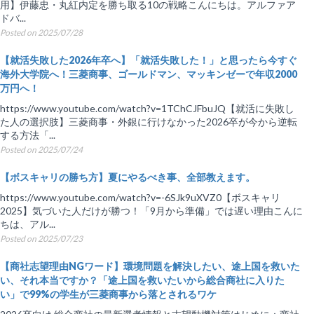
用】伊藤忠・丸紅内定を勝ち取る10の戦略こんにちは。アルファア
ドバ...
Posted on 2025/07/28
【就活失敗した2026年卒へ】「就活失敗した！」と思ったら今すぐ
海外大学院へ！三菱商事、ゴールドマン、マッキンゼーで年収2000
万円へ！
https://www.youtube.com/watch?v=1TChCJFbuJQ【就活に失敗し
た人の選択肢】三菱商事・外銀に行けなかった2026卒が今から逆転
する方法「...
Posted on 2025/07/24
【ボスキャリの勝ち方】夏にやるべき事、全部教えます。
https://www.youtube.com/watch?v=-6SJk9uXVZ0【ボスキャリ
2025】気づいた人だけが勝つ！「9月から準備」では遅い理由こんに
ちは、アル...
Posted on 2025/07/23
【商社志望理由NGワード】環境問題を解決したい、途上国を救いた
い、それ本当ですか？「途上国を救いたいから総合商社に入りた
い」で99%の学生が三菱商事から落とされるワケ