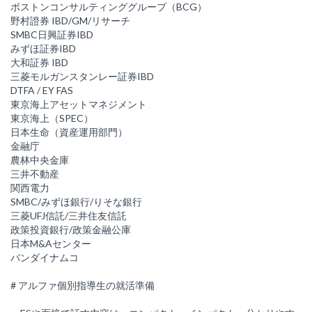
ボストンコンサルティンググループ（BCG）
野村證券 IBD/GM/リサーチ
SMBC日興証券IBD
みずほ証券IBD
大和証券 IBD
三菱モルガンスタンレー証券IBD
DTFA / EY FAS
東京海上アセットマネジメント
東京海上（SPEC）
日本生命（資産運用部門）
金融庁
農林中央金庫
三井不動産
関西電力
SMBC/みずほ銀行/りそな銀行
三菱UFJ信託/三井住友信託
政策投資銀行/政策金融公庫
日本M&Aセンター
バンダイナムコ
# アルファ個別指導生の就活準備