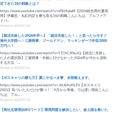
定できた10の戦略とは？
https://www.youtube.com/watch?v=sFBt9yjuil4【2026総合商社夏採
用】伊藤忠・丸紅内定を勝ち取る10の戦略こんにちは。アルファア
ドバ...
Posted on 2025/07/28
【就活失敗した2026年卒へ】「就活失敗した！」と思ったら今すぐ
海外大学院へ！三菱商事、ゴールドマン、マッキンゼーで年収2000
万円へ！
https://www.youtube.com/watch?v=1TChCJFbuJQ【就活に失敗し
た人の選択肢】三菱商事・外銀に行けなかった2026卒が今から逆転
する方法「...
Posted on 2025/07/24
【ボスキャリの勝ち方】夏にやるべき事、全部教えます。
https://www.youtube.com/watch?v=-6SJk9uXVZ0【ボスキャリ
2025】気づいた人だけが勝つ！「9月から準備」では遅い理由こんに
ちは、アル...
Posted on 2025/07/23
【商社志望理由NGワード】環境問題を解決したい、途上国を救いた