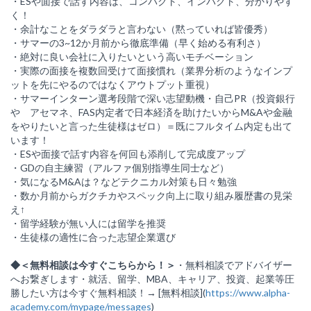
・ESや面接で話す内容は、コンパクト、インパクト、分かりやす
く！
・余計なことをダラダラと言わない（黙っていれば皆優秀）
・サマーの3~12か月前から徹底準備（早く始める有利さ）
・絶対に良い会社に入りたいという高いモチベーション
・実際の面接を複数回受けて面接慣れ（業界分析のようなインプ
ットを先にやるのではなくアウトプット重視）
・サマーインターン選考段階で深い志望動機・自己PR（投資銀行
や アセマネ、FAS内定者で日本経済を助けたいからM&Aや金融
をやりたいと言った生徒様はゼロ）＝既にフルタイム内定も出て
います！
・ESや面接で話す内容を何回も添削して完成度アップ
・GDの自主練習（アルファ個別指導生同士など）
・気になるM&Aは？などテクニカル対策も日々勉強
・数か月前からガクチカやスペック向上に取り組み履歴書の見栄
え↑
・留学経験が無い人には留学を推奨
・生徒様の適性に合った志望企業選び
◆＜無料相談は今すぐこちらから！＞
・無料相談でアドバイザー
へお繋ぎします・就活、留学、MBA、キャリア、投資、起業等圧
勝したい方は今すぐ無料相談！→ [無料相談](
https://www.alpha-
academy.com/mypage/messages
)