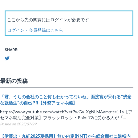
ここから先の閲覧にはログインが必要です
ログイン・会員登録はこちら
SHARE:
最新の投稿
「君、うちの会社のこと何もわかってないね」面接官が呆れる"残念
な就活生"の自己PR【外資アセマネ編】
https://www.youtube.com/watch?v=t7wGv_XgNLM&amp;t=11s【ア
セマネ就活完全対策】ブラックロック・Point72に受かる人が「...
Posted on 2025/07/29
【伊藤忠・丸紅2025夏採用】無い内定(NNT)から総合商社に逆転内