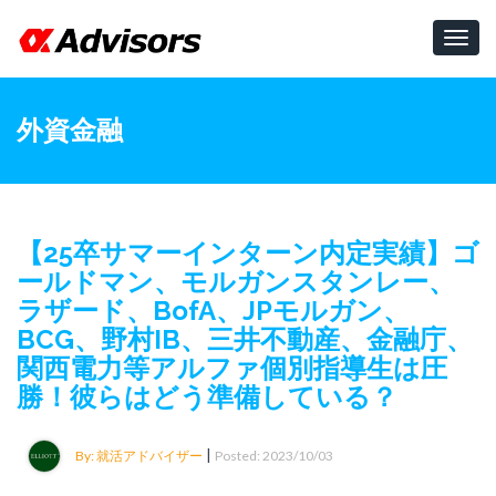
Toggl
navig
外資金融
【25卒サマーインターン内定実績】ゴ
ールドマン、モルガンスタンレー、
ラザード、BofA、JPモルガン、
BCG、野村IB、三井不動産、金融庁、
関西電力等アルファ個別指導生は圧
勝！彼らはどう準備している？
|
By: 就活アドバイザー
Posted: 2023/10/03