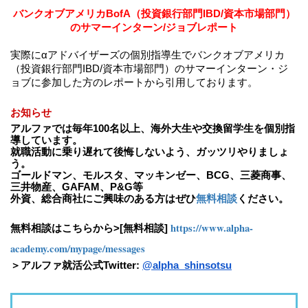
バンクオブアメリカBofA（投資銀行部門IBD/資本市場部門）
のサマーインターン/ジョブレポート
実際にαアドバイザーズの個別指導生でバンクオブアメリカ
（投資銀行部門IBD/資本市場部門）のサマーインターン・ジ
ョブに参加した方のレポートから引用しております。
お知らせ
アルファでは毎年100名以上、海外大生や交換留学生を個別指
導しています。
就職活動に乗り遅れて後悔しないよう、ガッツリやりましょ
う。
ゴールドマン、モルスタ、マッキンゼー、BCG、三菱商事、
三井物産、GAFAM、P&G等
外資、総合商社にご興味のある方はぜひ
無料相談
ください。
https://www.alpha-
無料相談はこちらから>[無料相談]
academy.com/mypage/messages
＞アルファ就活公式Twitter:
@alpha_shinsotsu