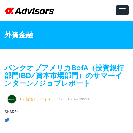
Toggl
navig
外資金融
バンクオブアメリカBofA（投資銀行
部門IBD/資本市場部門）のサマーイ
ンターン/ジョブレポート
|
By: 就活アドバイザー
Posted: 2022/08/24
SHARE: