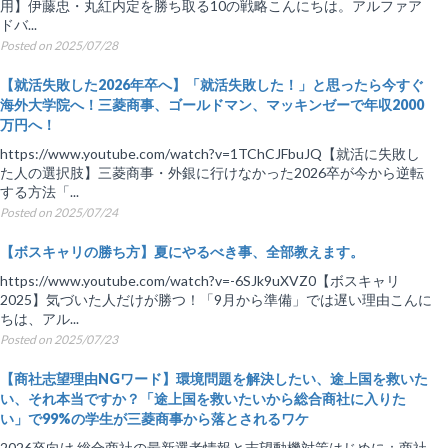
用】伊藤忠・丸紅内定を勝ち取る10の戦略こんにちは。アルファア
ドバ...
Posted on 2025/07/28
【就活失敗した2026年卒へ】「就活失敗した！」と思ったら今すぐ
海外大学院へ！三菱商事、ゴールドマン、マッキンゼーで年収2000
万円へ！
https://www.youtube.com/watch?v=1TChCJFbuJQ【就活に失敗し
た人の選択肢】三菱商事・外銀に行けなかった2026卒が今から逆転
する方法「...
Posted on 2025/07/24
【ボスキャリの勝ち方】夏にやるべき事、全部教えます。
https://www.youtube.com/watch?v=-6SJk9uXVZ0【ボスキャリ
2025】気づいた人だけが勝つ！「9月から準備」では遅い理由こんに
ちは、アル...
Posted on 2025/07/23
【商社志望理由NGワード】環境問題を解決したい、途上国を救いた
い、それ本当ですか？「途上国を救いたいから総合商社に入りた
い」で99%の学生が三菱商事から落とされるワケ
2026卒向け 総合商社の最新選考情報と志望動機対策はじめに：商社