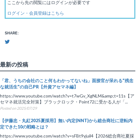
ここから先の閲覧にはログインが必要です
ログイン・会員登録はこちら
SHARE:
最新の投稿
「君、うちの会社のこと何もわかってないね」面接官が呆れる"残念
な就活生"の自己PR【外資アセマネ編】
https://www.youtube.com/watch?v=t7wGv_XgNLM&amp;t=11s【ア
セマネ就活完全対策】ブラックロック・Point72に受かる人が「...
Posted on 2025/07/29
【伊藤忠・丸紅2025夏採用】無い内定(NNT)から総合商社に逆転内
定できた10の戦略とは？
https://www.youtube.com/watch?v=sFBt9yjuil4【2026総合商社夏採