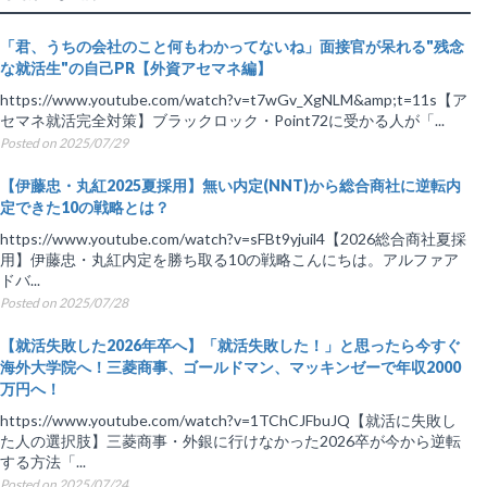
「君、うちの会社のこと何もわかってないね」面接官が呆れる"残念
な就活生"の自己PR【外資アセマネ編】
https://www.youtube.com/watch?v=t7wGv_XgNLM&amp;t=11s【ア
セマネ就活完全対策】ブラックロック・Point72に受かる人が「...
Posted on 2025/07/29
【伊藤忠・丸紅2025夏採用】無い内定(NNT)から総合商社に逆転内
定できた10の戦略とは？
https://www.youtube.com/watch?v=sFBt9yjuil4【2026総合商社夏採
用】伊藤忠・丸紅内定を勝ち取る10の戦略こんにちは。アルファア
ドバ...
Posted on 2025/07/28
【就活失敗した2026年卒へ】「就活失敗した！」と思ったら今すぐ
海外大学院へ！三菱商事、ゴールドマン、マッキンゼーで年収2000
万円へ！
https://www.youtube.com/watch?v=1TChCJFbuJQ【就活に失敗し
た人の選択肢】三菱商事・外銀に行けなかった2026卒が今から逆転
する方法「...
Posted on 2025/07/24