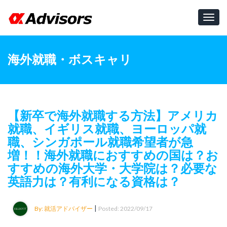
Toggl
navig
海外就職・ボスキャリ
【新卒で海外就職する方法】アメリカ
就職、イギリス就職、ヨーロッパ就
職、シンガポール就職希望者が急
増！！海外就職におすすめの国は？お
すすめの海外大学・大学院は？必要な
英語力は？有利になる資格は？
|
By: 就活アドバイザー
Posted: 2022/09/17