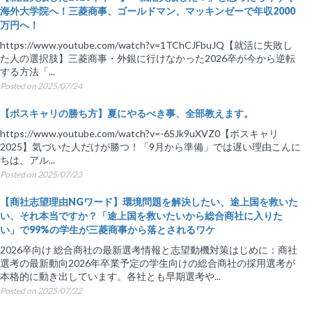
海外大学院へ！三菱商事、ゴールドマン、マッキンゼーで年収2000
万円へ！
https://www.youtube.com/watch?v=1TChCJFbuJQ【就活に失敗し
た人の選択肢】三菱商事・外銀に行けなかった2026卒が今から逆転
する方法「...
Posted on 2025/07/24
【ボスキャリの勝ち方】夏にやるべき事、全部教えます。
https://www.youtube.com/watch?v=-6SJk9uXVZ0【ボスキャリ
2025】気づいた人だけが勝つ！「9月から準備」では遅い理由こんに
ちは、アル...
Posted on 2025/07/23
【商社志望理由NGワード】環境問題を解決したい、途上国を救いた
い、それ本当ですか？「途上国を救いたいから総合商社に入りた
い」で99%の学生が三菱商事から落とされるワケ
2026卒向け 総合商社の最新選考情報と志望動機対策はじめに：商社
選考の最新動向2026年卒業予定の学生向けの総合商社の採用選考が
本格的に動き出しています。各社とも早期選考や...
Posted on 2025/07/22