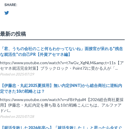
SHARE:
最新の投稿
「君、うちの会社のこと何もわかってないね」面接官が呆れる"残念
な就活生"の自己PR【外資アセマネ編】
https://www.youtube.com/watch?v=t7wGv_XgNLM&amp;t=11s【ア
セマネ就活完全対策】ブラックロック・Point72に受かる人が「...
Posted on 2025/07/29
【伊藤忠・丸紅2025夏採用】無い内定(NNT)から総合商社に逆転内
定できた10の戦略とは？
https://www.youtube.com/watch?v=sFBt9yjuil4【2026総合商社夏採
用】伊藤忠・丸紅内定を勝ち取る10の戦略こんにちは。アルファア
ドバ...
Posted on 2025/07/28
【就活失敗した2026年卒へ】「就活失敗した！」と思ったら今すぐ