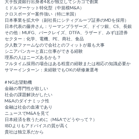
大手投資銀行出身者4名が独立してシカゴで創業
ミドルマーケット特化型（中規模M&A）
クロスボーダー案件強い（特に米国）
日本事業を拡大中（副社長にシティグループ証券のMDを採用）
日本代表の藤井さん：リーマンブラザーズ、ドイツ銀、CS、長銀
その他：MUFG、バークレイズ、DTFA、ラザード、みずほ證券
セクター：化学、電機、PE、商社、食品
少人数ファームなので会社とのフィットが最も大事
シニアバンカーと直に仕事ができる経験
理系の人はニーズあるかも？
フルタイム採用の場合はある程度の経験または相応の知識必要か
サマーインターン：未経験でもOKの研修兼選考
# NG志望動機
金融の専門性が欲しい
社会の課題解決がしたい
M&Aのダイナミック性
金融は社会の血液であり
ニュースでM&Aを見て
日本経済を救うために（M&Aでどうやって？）
IBDよりもアドバイスの質が高く
貴社は独立系だから