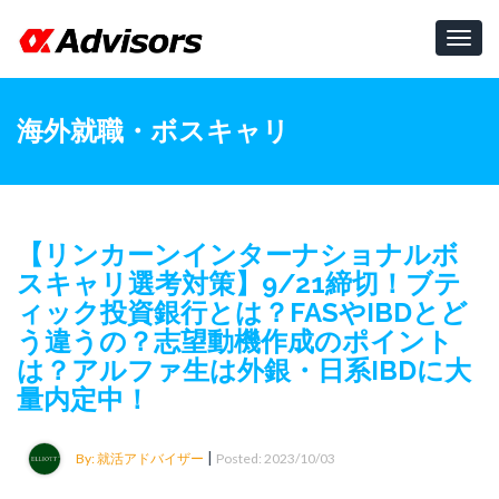
Toggl
navig
海外就職・ボスキャリ
【リンカーンインターナショナルボ
スキャリ選考対策】9/21締切！ブテ
ィック投資銀行とは？FASやIBDとど
う違うの？志望動機作成のポイント
は？アルファ生は外銀・日系IBDに大
量内定中！
|
By: 就活アドバイザー
Posted: 2023/10/03