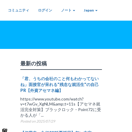
コミュニティ
ログイン
ノート
Japan
最新の投稿
、
「君、うちの会社のこと何もわかってない
ね」面接官が呆れる"残念な就活生"の自己
PR【外資アセマネ編】
https://www.youtube.com/watch?
v=t7wGv_XgNLM&amp;t=11s【アセマネ就
活完全対策】ブラックロック・Point72に受
かる人が「...
Posted on 2025/07/29
、留