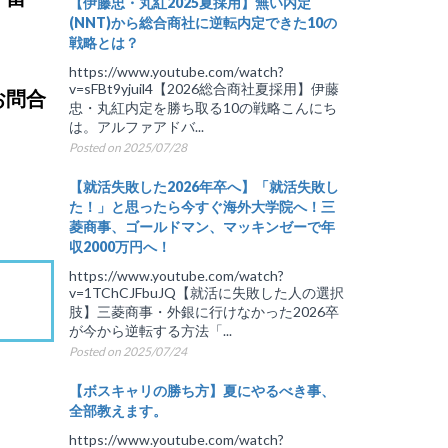
【伊藤忠・丸紅2025夏採用】無い内定
(NNT)から総合商社に逆転内定できた10の
戦略とは？
https://www.youtube.com/watch?
v=sFBt9yjuil4【2026総合商社夏採用】伊藤
お問合
忠・丸紅内定を勝ち取る10の戦略こんにち
は。アルファアドバ...
Posted on 2025/07/28
【就活失敗した2026年卒へ】「就活失敗し
た！」と思ったら今すぐ海外大学院へ！三
菱商事、ゴールドマン、マッキンゼーで年
収2000万円へ！
https://www.youtube.com/watch?
v=1TChCJFbuJQ【就活に失敗した人の選択
肢】三菱商事・外銀に行けなかった2026卒
が今から逆転する方法「...
Posted on 2025/07/24
【ボスキャリの勝ち方】夏にやるべき事、
全部教えます。
https://www.youtube.com/watch?