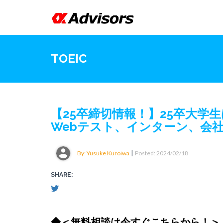
TOEIC
【25卒締切情報！】25卒大
Webテスト、インターン、会
|
By: Yusuke Kuroiwa
Posted: 2024/02/18
SHARE:
◆＜無料相談は今すぐこちらから！＞