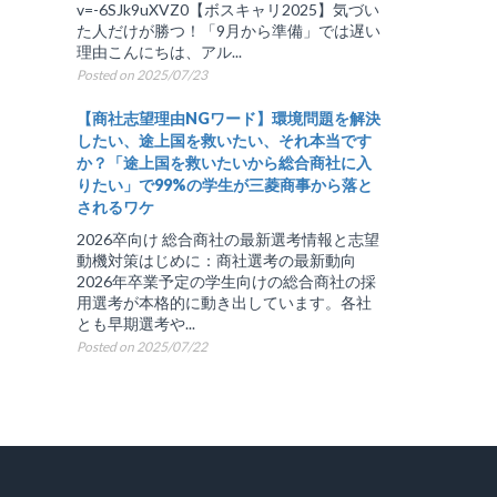
v=-6SJk9uXVZ0【ボスキャリ2025】気づい
た人だけが勝つ！「9月から準備」では遅い
理由こんにちは、アル...
Posted on 2025/07/23
【商社志望理由NGワード】環境問題を解決
したい、途上国を救いたい、それ本当です
か？「途上国を救いたいから総合商社に入
りたい」で99%の学生が三菱商事から落と
されるワケ
2026卒向け 総合商社の最新選考情報と志望
動機対策はじめに：商社選考の最新動向
2026年卒業予定の学生向けの総合商社の採
用選考が本格的に動き出しています。各社
とも早期選考や...
Posted on 2025/07/22